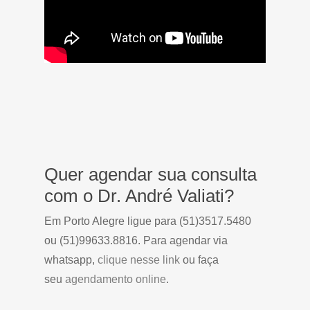
Quer agendar sua consulta
com o Dr. André Valiati?
Em Porto Alegre ligue para (51)3517.5480
ou (51)99633.8816. Para agendar via
whatsapp,
clique nesse link
ou faça
seu
agendamento online
.