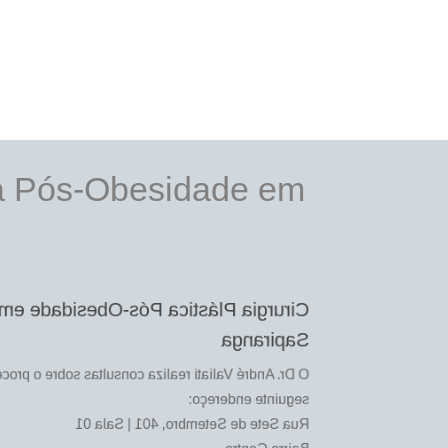
ica Pós-Obesidade em
Cirurgia Plástica Pós-Obesidade em
Sapiranga
Valiati realiza consultas sobre o procedimento no
seguinte endereço:
Rua Sete de Setembro, 401 | Sala 01