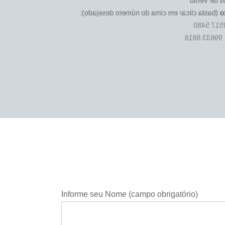
Bairro Moi
(basta clicar em cima do número desejado):
A
51 3517 
51 99633 88
Informe seu Nome (campo obrigatório)