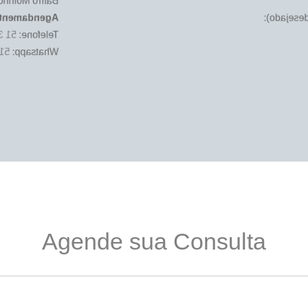
nhos de Vento
gendamento
(basta cl
5480
Telefone:
16
Whatsapp:
Agende sua Consulta