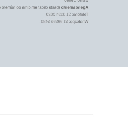
Bairro Centro
icar em cima do número desejado):
Agendamento
51 3134 2020
Telefone:
51 99596 5480
Whatsapp: