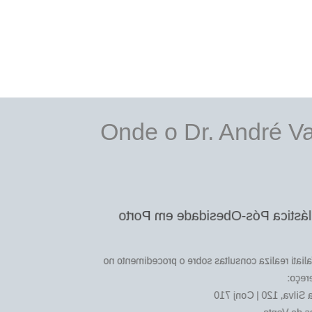
Onde o Dr. André Va
Cirurgia Plástica Pós-Obesidad
O Dr. André Valiati realiza consultas sobre o p
segui
Rua Tobias da Silva, 