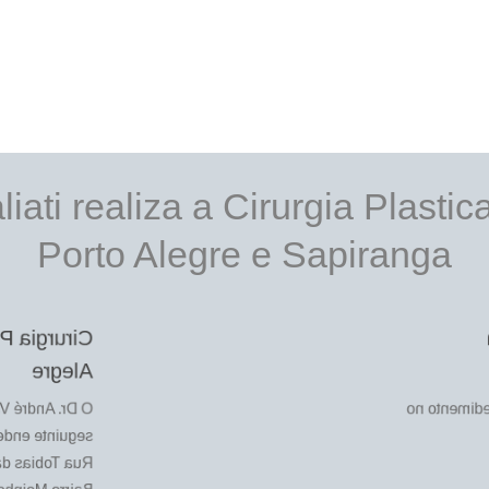
liati realiza a Cirurgia Plast
Porto Alegre e Sapiranga
e em Porto
Alegre
rocedimento no
O Dr. André 
nte endereço:
120 | Conj 710