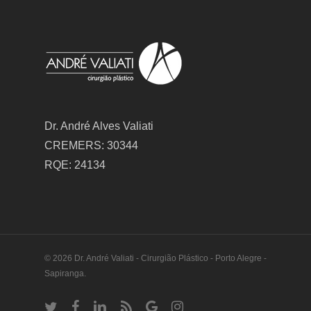
Dr. André Alves Valiati
CREMERS: 30344
RQE: 24134
© 2026 Dr. André Valiati - Cirurgião Plástico - Porto Alegre -
Sapiranga.
twitter
facebook
linkedin
RSS
google-
instagram