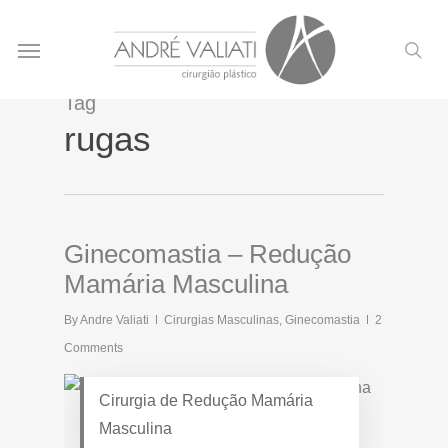
Skip
Menu
to
sea
main
content
Tag
rugas
Ginecomastia – Redução
Mamária Masculina
By
Andre Valiati
Cirurgias Masculinas
,
Ginecomastia
2
Comments
Cirurgia de Redução Mamária
Masculina