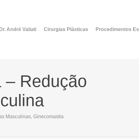
r. André Valiati
Cirurgias Plásticas
Procedimentos Es
a – Redução
culina
ias Masculinas
,
Ginecomastia