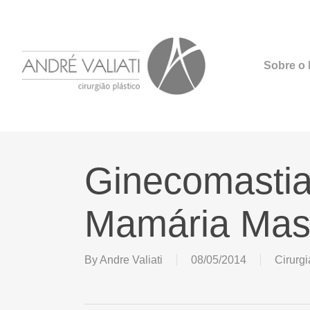
Skip
to
main
Sobre o D
content
Ginecomasti
Mamária Mas
By
Andre Valiati
08/05/2014
Cirurg