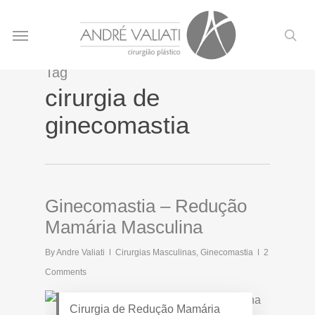
Skip
Menu
to
sea
main
content
Tag
cirurgia de
ginecomastia
Ginecomastia – Redução
Mamária Masculina
By
Andre Valiati
Cirurgias Masculinas
,
Ginecomastia
2
Comments
Cirurgia de Redução Mamária