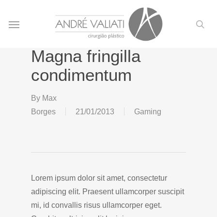
Skip
Menu
to
sea
main
content
Magna fringilla
condimentum
By
Max
Borges
21/01/2013
Gaming
Lorem ipsum dolor sit amet, consectetur
adipiscing elit. Praesent ullamcorper suscipit
mi, id convallis risus ullamcorper eget.