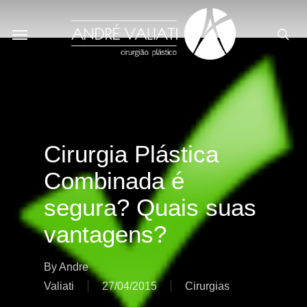
Skip
Menu
to
sea
main
content
Cirurgia Plástica
Combinada é
segura? Quais suas
vantagens?
By
Andre
Valiati
27/04/2015
Cirurgias