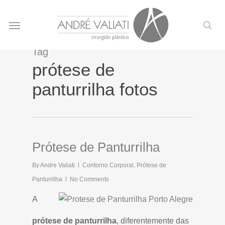
Skip
Menu
to
sea
main
content
Tag
prótese de
panturrilha fotos
Prótese de Panturrilha
By
Andre Valiati
Contorno Corporal
,
Prótese de
Panturrilha
No Comments
A
prótese de panturrilha
, diferentemente das