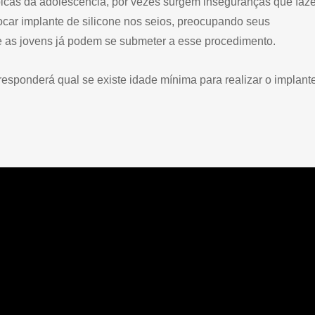
picas da adolescência, por vezes surgem inseguranças que faz
car implante de silicone nos seios, preocupando seus
 as jovens já podem se submeter a esse procedimento.
 responderá qual se existe idade mínima para realizar o implant