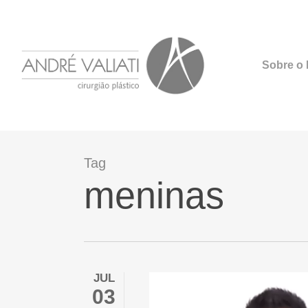
Skip
to
main
Sobre o D
content
Tag
meninas
JUL
03