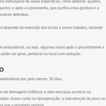
dura indesejável de áreas específicas, como abdome, quadris,
queixo, e após a Lipoenxertia, que purifica essa gordura e a
iamente definidas.
ra depende da extensão dos locais a serem tratados, durando
a é ambulatorial, ou seja, algumas horas após o procedimento a
a pode ser geral, peridural ou local com sedação.
o
deladoras por, pelo menos, 30 dias.
ão de drenagens linfáticas e ultra-som para acelerar na
ltados. Assim como na lipoaspiração, a manutenção do peso no
ra que o resultado perdure.