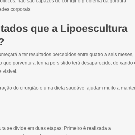
políticos, não são capazes de corrigir o problema da gordura
ades corporais.
ltados que a Lipoescultura
?
eçará a ter resultados percebidos entre quatro a seis meses,
 que porventura tenha persistido terá desaparecido, deixando 
 visível.
beração do cirurgião e uma dieta saudável ajudam muito a mante
ra se divide em duas etapas: Primeiro é realizada a