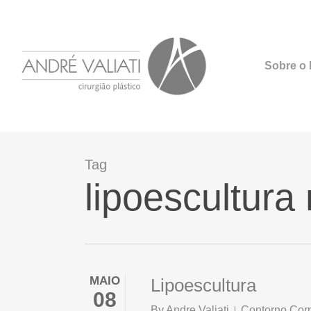
Skip
to
main
Sobre o D
content
Tag
lipoescultura
MAIO
Lipoescultura
08
By
Andre Valiati
Contorno Corp