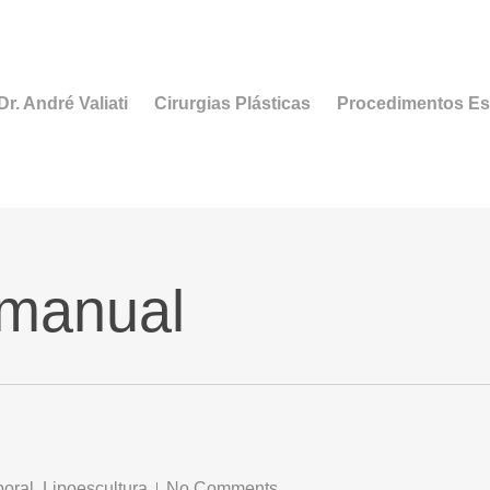
r. André Valiati
Cirurgias Plásticas
Procedimentos Es
 manual
oral
,
Lipoescultura
No Comments