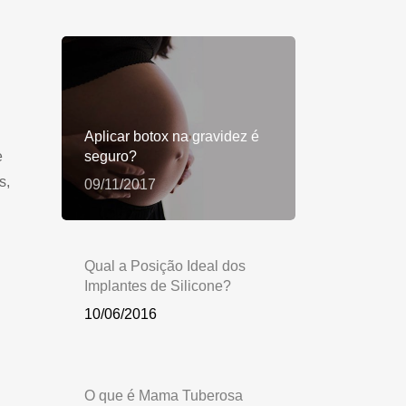
Aplicar botox na gravidez é
e
seguro?
s,
09/11/2017
Qual a Posição Ideal dos
Implantes de Silicone?
10/06/2016
O que é Mama Tuberosa