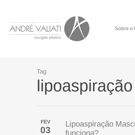
Skip
to
main
Sobre o D
content
Tag
lipoaspiração
FEV
Lipoaspiração Masc
03
funciona?