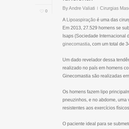
By
Andre Valiati
Cirurgias Mas
0
A
Lipoaspiração
é uma das cirurg
Em 2013, 27.529 homens se subm
Isaps (Sociedade Internacional d
ginecomastia
, com um total de 
Um dado revelador dessa tendênc
realizado no país em homens co
Ginecomastia são realizadas em
Os homens fazem lipo principalm
pneuzinhos, e no abdome, uma 
resistentes aos exercícios físicos
O paciente ideal para se submete