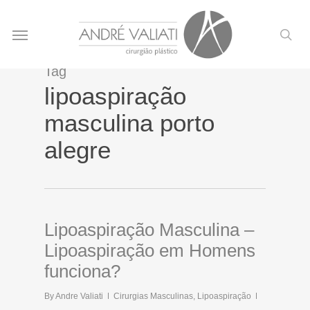
Skip
Menu
to
sea
main
content
Tag
lipoaspiração
masculina porto
alegre
Lipoaspiração Masculina –
Lipoaspiração em Homens
funciona?
By
Andre Valiati
Cirurgias Masculinas
,
Lipoaspiração