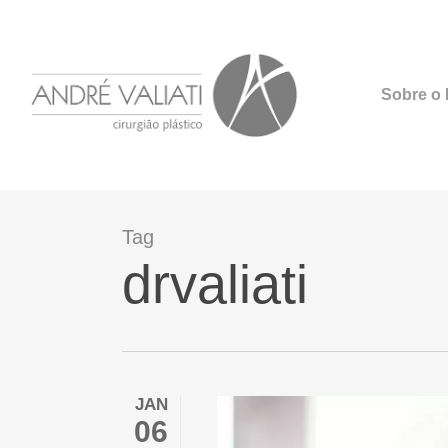
Skip
to
main
Sobre o D
content
Tag
drvaliati
JAN
06