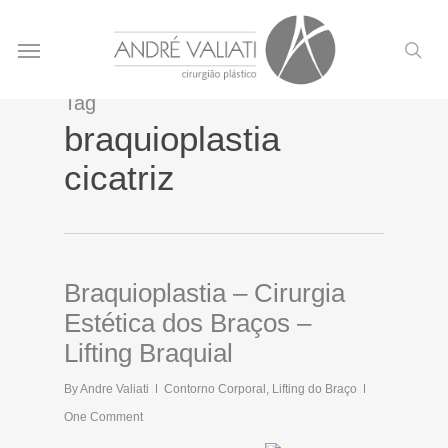
Skip
Menu
to
sea
main
content
Tag
braquioplastia
cicatriz
Braquioplastia – Cirurgia
Estética dos Braços –
Lifting Braquial
By
Andre Valiati
Contorno Corporal
,
Lifting do Braço
One Comment